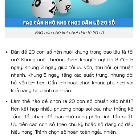
FAQ cần nhớ khi chơi dàn lô 20 số
Dàn đề 20 con số nên nuôi khung trong bao lâu là tối
ưu? Khung nuôi thường được khuyến nghị là 3 đến 5
ngày. Khung 3 ngày giúp tối ưu vốn, thu hồi lợi nhuận
nhanh. Khung 5 ngày tăng xác suất trúng, nhưng đòi
hỏi vốn lớn hơn. Cần linh hoạt chọn khung phù hợp với
khả năng tài chính cá nhân.
Làm thế nào để chọn ra 20 con số chuẩn xác nhất?
Nên kết hợp nhiều phương pháp soi cầu như thống kê
tổng đề, chạm đề, bạc nhớ cùng phân tích tần suất.
Ưu tiên các con số theo chu kỳ hoặc số đang có dấu
hiệu nóng. Tránh chọn số hoàn toàn ngẫu nhiên.