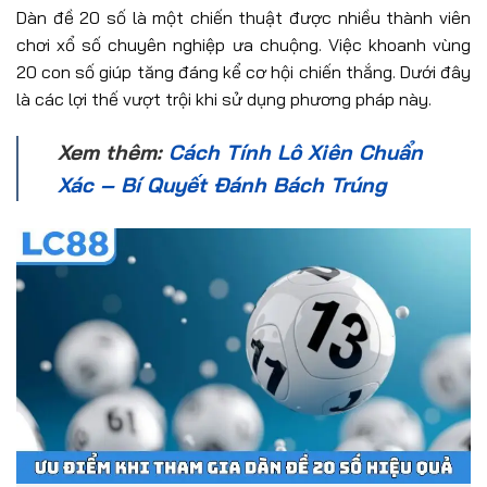
Dàn đề 20 số là một chiến thuật được nhiều thành viên
chơi xổ số chuyên nghiệp ưa chuộng. Việc khoanh vùng
20 con số giúp tăng đáng kể cơ hội chiến thắng. Dưới đây
là các lợi thế vượt trội khi sử dụng phương pháp này.
Xem thêm:
Cách Tính Lô Xiên Chuẩn
Xác – Bí Quyết Đánh Bách Trúng