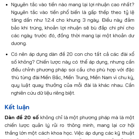
Nguyên tắc vào tiền nào mang lại lợi nhuận cao nhất?
Nguyên tắc vào tiền phổ biến là gấp thếp theo tỷ lệ
tăng dần như 1:2:4 cho khung 3 ngày. Điều này đảm
bảo khi trúng, khoản lợi nhuận sẽ bù đắp chi phí cho
các ngày trước đó, đồng thời mang lại một khoản dư
dương.
Có nên áp dụng dàn đề 20 con cho tất cả các đài xổ
số không? Chiến lược này có thể áp dụng, nhưng cần
điều chỉnh phương pháp soi cầu cho phù hợp với đặc
thù từng đài Miền Bắc, Miền Trung, Miền Nam vì chu kỳ,
quy luật quay thưởng của mỗi đài là khác nhau. Cần
nghiên cứu dữ liệu riêng biệt.
Kết luận
Dàn đề 20 số
không chỉ là một phương pháp mà là một
chiến lược quản lý rủi ro thông minh, mang lại cơ hội
thắng lớn một cách khoa học. Việc áp dụng các kỹ thuật