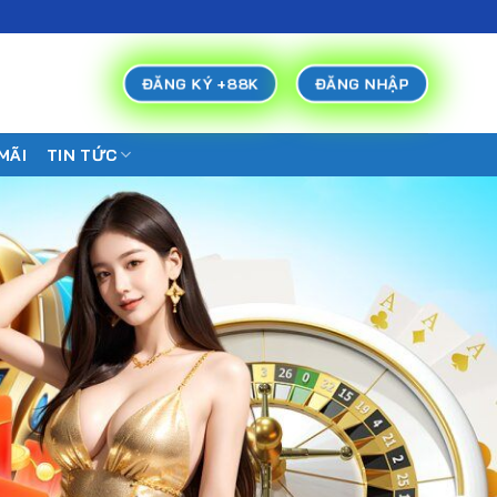
ĐĂNG KÝ +88K
ĐĂNG NHẬP
MÃI
TIN TỨC