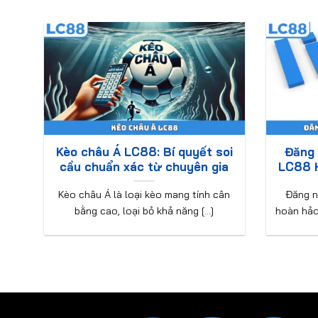
C88
Kèo châu Á LC88: Bí quyết soi
Đăng 
cầu chuẩn xác từ chuyên gia
LC88 H
kíp
Kèo châu Á là loại kèo mang tính cân
Đăng n
bằng cao, loại bỏ khả năng [...]
hoàn hảo,