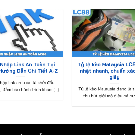
Nhập Link An Toàn Tại
Tỷ lệ kèo Malaysia LC
ướng Dẫn Chi Tiết A-Z
nhật nhanh, chuẩn xá
giây
hập link an toàn là khởi đầu
Tỷ lệ kèo Malaysia đang là 
 đảm bảo hành trình khám [...]
thu hút giới mộ điệu cá cược