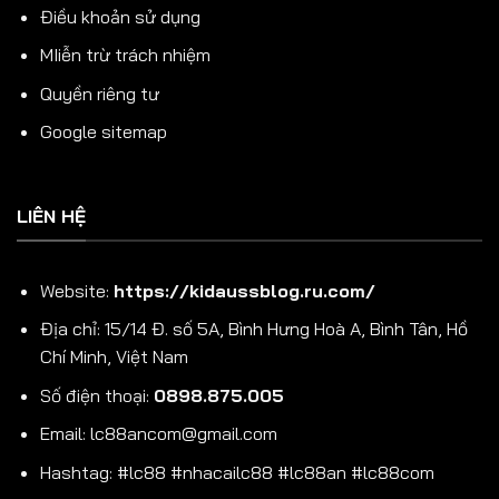
Điều khoản sử dụng
MIiễn trừ trách nhiệm
Quyền riêng tư
Google sitemap
LIÊN HỆ
Website:
https://kidaussblog.ru.com/
Địa chỉ: 15/14 Đ. số 5A, Bình Hưng Hoà A, Bình Tân, Hồ
Chí Minh, Việt Nam
Số điện thoại:
0898.875.005
Email:
lc88ancom@gmail.com
Hashtag: #lc88 #nhacailc88 #lc88an #lc88com