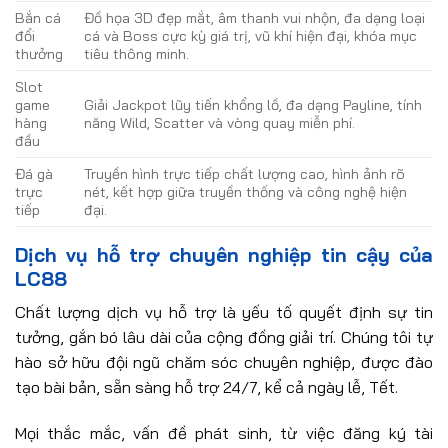
Bắn cá
Đồ họa 3D đẹp mắt, âm thanh vui nhộn, đa dạng loại
đổi
cá và Boss cực kỳ giá trị, vũ khí hiện đại, khóa mục
thưởng
tiêu thông minh.
Slot
game
Giải Jackpot lũy tiến khổng lồ, đa dạng Payline, tính
hàng
năng Wild, Scatter và vòng quay miễn phí.
đầu
Đá gà
Truyền hình trực tiếp chất lượng cao, hình ảnh rõ
trực
nét, kết hợp giữa truyền thống và công nghệ hiện
tiếp
đại.
Dịch vụ hỗ trợ chuyên nghiệp tin cậy của
LC88
Chất lượng dịch vụ hỗ trợ là yếu tố quyết định sự tin
tưởng, gắn bó lâu dài của cộng đồng giải trí. Chúng tôi tự
hào sở hữu đội ngũ chăm sóc chuyên nghiệp, được đào
tạo bài bản, sẵn sàng hỗ trợ 24/7, kể cả ngày lễ, Tết.
Mọi thắc mắc, vấn đề phát sinh, từ việc đăng ký tài