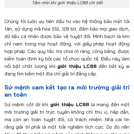
Tầm nhìn khi giới thiệu LC88 chi tiết
Chúng tôi luôn ưu tiên đầu tư vào hệ thống bảo mật tối
tân, sử dụng mã hóa SSL 128 bit, đảm bảo mọi giao dịch,
dữ liệu cá nhân được bảo vệ tuyệt đối. Minh bạch là kim
chỉ nam trong mọi hoạt động, với giấy phép hoạt động
hợp pháp. Các quy tắc trò chơi rõ ràng, công bằng, được
kiểm toán định kỳ bởi các tổ chức quốc tế. Điều này làm
nổi bật chất lượng khi
giới thiệu LC88
đến bất kỳ ai
đang tìm kiếm một địa chỉ giải trí đẳng cấp.
Sứ mệnh cam kết tạo ra môi trường giải trí
an toàn
Sứ mệnh cốt lõi khi
giới thiệu LC88
là mang đến một
môi trường giải trí trực tuyến không chỉ thú vị, hấp dẫn,
mà còn an toàn tuyệt đối, có trách nhiệm. Nhà cái tin
rằng giải trí phải là một trải nghiệm tích cực. Do đó nền