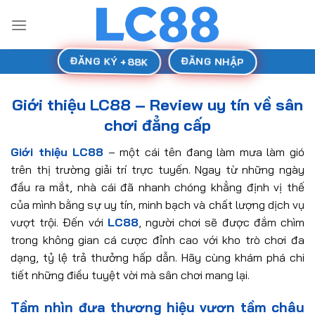
Bỏ
qua
nội
dung
ĐĂNG KÝ +88K
ĐĂNG NHẬP
Giới thiệu LC88 – Review uy tín về sân
chơi đẳng cấp
Giới thiệu LC88
– một cái tên đang làm mưa làm gió
trên thị trường giải trí trực tuyến. Ngay từ những ngày
đầu ra mắt, nhà cái đã nhanh chóng khẳng định vị thế
của mình bằng sự uy tín, minh bạch và chất lượng dịch vụ
vượt trội. Đến với
LC88
, người chơi sẽ được đắm chìm
trong không gian cá cược đỉnh cao với kho trò chơi đa
dạng, tỷ lệ trả thưởng hấp dẫn. Hãy cùng khám phá chi
tiết những điều tuyệt vời mà sân chơi mang lại.
Tầm nhìn đưa thương hiệu vươn tầm châu