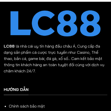
LC88
là nhà cái uy tín hàng đầu châu Á, Cung cấp đa
dạng sản phẩm cá cược trực tuyến như: Casino, Thể
thao, bắn cá, game bài, đá gà, xổ số... Cam kết bảo mật
thông tin khách hàng an toàn tuyệt đối cùng với dịch vụ
chăm khách 24/7.
HƯỚNG DẪN
Chính sách bảo mật