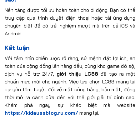
Nền tảng được tối ưu hoàn toàn cho di động. Bạn có thể
truy cập qua trình duyệt điện thoại hoặc tải ứng dụng
chuyên biệt để có trải nghiệm mượt mà trên cả iOS và
Android.
Kết luận
Với tầm nhìn chiến lược rõ ràng, sứ mệnh đặt lợi ích, an
toàn của cộng đồng lên hàng đầu, cùng kho game đồ sộ,
dịch vụ hỗ trợ 24/7,
giới thiệu LC88
đã tạo ra một
chuẩn mực mới cho ngành. Việc lựa chọn LC88 mang lại
sự yên tâm tuyệt đối về mặt công bằng, bảo mật, đồng
thời mở ra cánh cửa đến với thế giới giải trí đỉnh cao.
Khám phá ngay sự khác biệt mà website
https://kidaussblog.ru.com/
mang lại.