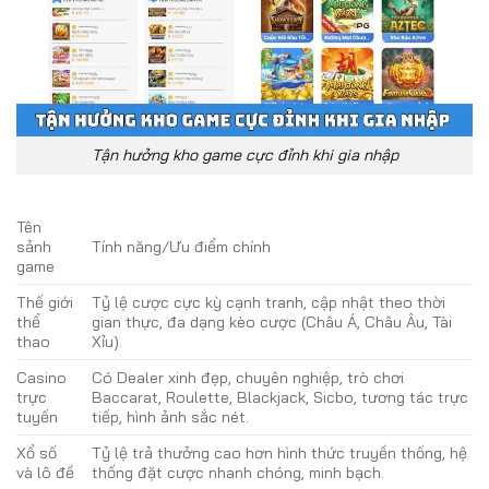
Tận hưởng kho game cực đỉnh khi gia nhập
Tên
sảnh
Tính năng/Ưu điểm chính
game
Thế giới
Tỷ lệ cược cực kỳ cạnh tranh, cập nhật theo thời
thể
gian thực, đa dạng kèo cược (Châu Á, Châu Âu, Tài
thao
Xỉu).
Casino
Có Dealer xinh đẹp, chuyên nghiệp, trò chơi
trực
Baccarat, Roulette, Blackjack, Sicbo, tương tác trực
tuyến
tiếp, hình ảnh sắc nét.
Xổ số
Tỷ lệ trả thưởng cao hơn hình thức truyền thống, hệ
và lô đề
thống đặt cược nhanh chóng, minh bạch.