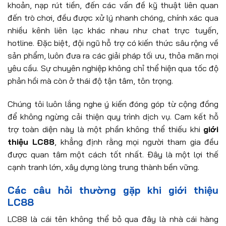
khoản, nạp rút tiền, đến các vấn đề kỹ thuật liên quan
đến trò chơi, đều được xử lý nhanh chóng, chính xác qua
nhiều kênh liên lạc khác nhau như chat trực tuyến,
hotline. Đặc biệt, đội ngũ hỗ trợ có kiến thức sâu rộng về
sản phẩm, luôn đưa ra các giải pháp tối ưu, thỏa mãn mọi
yêu cầu. Sự chuyên nghiệp không chỉ thể hiện qua tốc độ
phản hồi mà còn ở thái độ tận tâm, tôn trọng.
Chúng tôi luôn lắng nghe ý kiến đóng góp từ cộng đồng
để không ngừng cải thiện quy trình dịch vụ. Cam kết hỗ
trợ toàn diện này là một phần không thể thiếu khi
giới
thiệu LC88
, khẳng định rằng mọi người tham gia đều
được quan tâm một cách tốt nhất. Đây là một lợi thế
cạnh tranh lớn, xây dựng lòng trung thành bền vững.
Các câu hỏi thường gặp khi giới thiệu
LC88
LC88 là cái tên không thể bỏ qua đây là nhà cái hàng